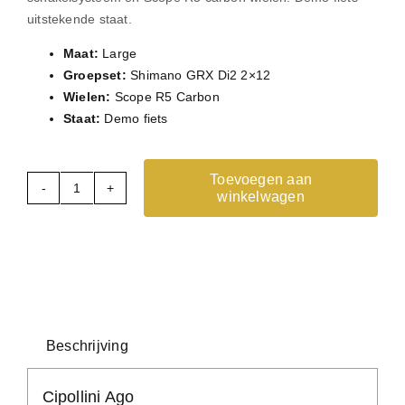
uitstekende staat.
Maat:
Large
Groepset:
Shimano GRX Di2 2×12
Wielen:
Scope R5 Carbon
Staat:
Demo fiets
Toevoegen aan
winkelwagen
Cipollini
Ago
-
Gravelfiets
-
Large
-
Beschrijving
GRX
Di2
Cipollini Ago