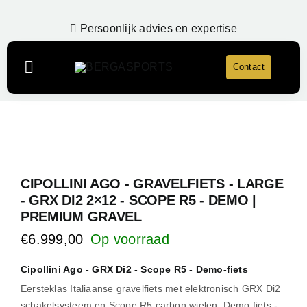
Ga
naar
Persoonlijk advies en expertise
inhoud
Contact
Navigatie
Toggelen
Webshop
LaFuga
NEW
Over Bergasports
CIPOLLINI AGO - GRAVELFIETS - LARGE
Onderhoud & Reparatie
- GRX DI2 2×12 - SCOPE R5 - DEMO |
Account
PREMIUM GRAVEL
€
6.999,00
Contact
Cipollini Ago - GRX Di2 - Scope R5 - Demo-fiets
Eersteklas Italiaanse gravelfiets met elektronisch GRX Di2
schakelsysteem en Scope R5 carbon wielen. Demo fiets -