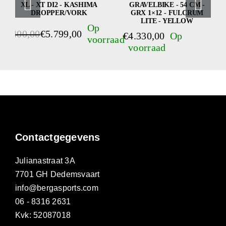
XL - XT DI2 - KASHIMA
GRAVELBIKE - 54 CM -
DROPPER/VORK
GRX 1×12 - FULCRUM
LITE - YELLOW
€
6.400,00
€
5.799,00
€
4.330,00
orspronkelijke
uidige
ijs
ijs
as:
:
6.400,00.
5.799,00.
Contactgegevens
Julianastraat 3A
7701 GH Dedemsvaart
info@bergasports.com
06 - 8316 2631
Kvk: 52087018