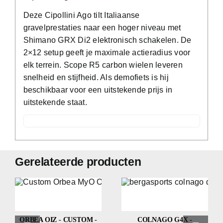
2x12
Deze Cipollini Ago tilt Italiaanse
-
gravelprestaties naar een hoger niveau met
Scope
Shimano GRX Di2 elektronisch schakelen. De
R5
2×12 setup geeft je maximale actieradius voor
-
elk terrein. Scope R5 carbon wielen leveren
Demo
snelheid en stijfheid. Als demofiets is hij
|
beschikbaar voor een uitstekende prijs in
Premium
uitstekende staat.
gravel
aantal
Gerelateerde producten
ORBEA OIZ - CUSTOM -
COLNAGO G4X -