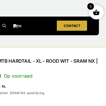
0
CONTACT
TB HARDTAIL - XL - ROOD WIT - SRAM NX |
0
- XL
od/wit. SRAM NX aandrijving.