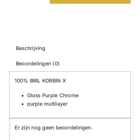
GLASSES
KORBIN
X
-
Gloss
Purple
Beschrijving
Chrome
Beoordelingen (0)
-
Purple
100% BRIL KORBIN X
mirror
aantal
Gloss Purple Chrome
purple multilayer
Er zijn nog geen beoordelingen.