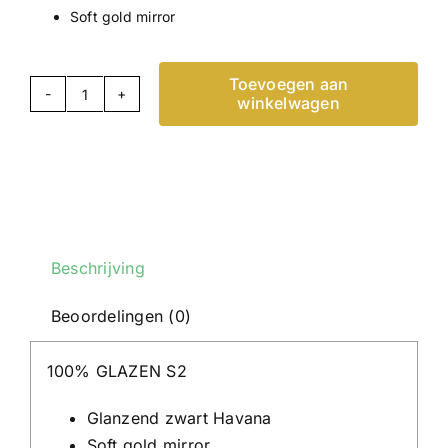
Soft gold mirror
Toevoegen aan
winkelwagen
100%
GLASSES
S2
-
Gloss
Black
Havana
Beschrijving
-
Beoordelingen (0)
soft
gold
100% GLAZEN S2
mirror
aantal
Glanzend zwart Havana
Soft gold mirror