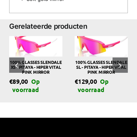
Gerelateerde producten
100% GLASSES SLENDALE
100% GLASSES SLENDALE
XS - PITAYA - HIPER VITAL
SL - PITAYA - HIPER VITAL
PINK MIRROR
PINK MIRROR
€
€
89,00
€
129,00
Oor
Hui
pri
pri
was
is:
€17
€14