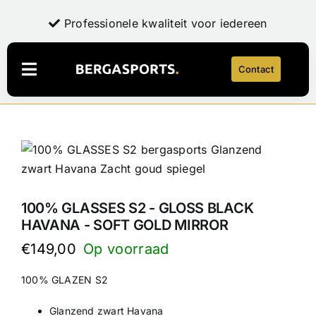
Ga
Exclusieve, hoogwaardige producten
Professionele kwaliteit voor iedereen
Professionele kwaliteit voor iedereen
Persoonlijk advies en expertise
Persoonlijk advies en expertise
naar
inhoud
Contact
Navigatie
Toggelen
Webshop
LaFuga
NEW
Over Bergasports
Onderhoud & Reparatie
100% GLASSES S2 - GLOSS BLACK
Account
HAVANA - SOFT GOLD MIRROR
€
149,00
Contact
100% GLAZEN S2
Glanzend zwart Havana