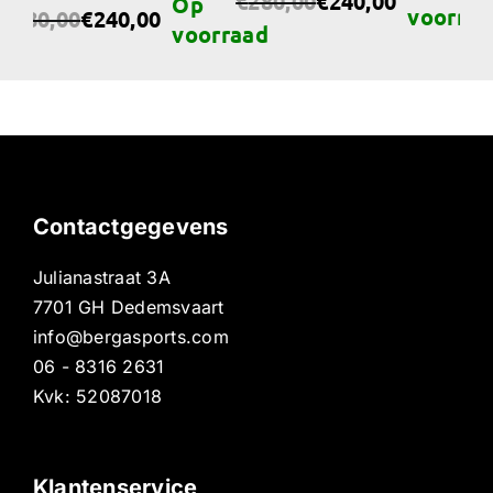
€
280,00
€
240,00
€
Oorspronkelijke
Huidige
Oor
Hui
€
280,00
€
240,00
orspronkelijke
uidige
prijs
prijs
pri
pri
rijs
rijs
was:
is:
was
is:
as:
s:
€280,00.
€240,00.
€28
€24
280,00.
240,00.
Contactgegevens
Julianastraat 3A
7701 GH Dedemsvaart
info@bergasports.com
06 - 8316 2631
Kvk: 52087018
Klantenservice