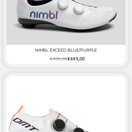
NIMBL EXCEED BLUE/PURPLE
€
499,00
€
449,00
Oorspronkelijke
Huidige
prijs
prijs
was:
is:
€499,00.
€449,00.