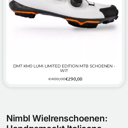
DMT KM0 LUMI LIMITED EDITION MTB SCHOENEN -
WIT
€
400,00
€
290,00
Oorspronkelijke
Huidige
prijs
prijs
was:
is:
€400,00.
€290,00.
Nimbl Wielrenschoenen: