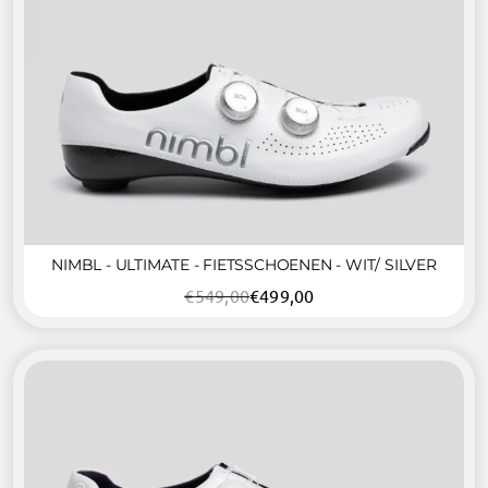
NIMBL - ULTIMATE - FIETSSCHOENEN - WIT/ SILVER
€
549,00
€
499,00
Oorspronkelijke
Huidige
prijs
prijs
was:
is:
€549,00.
€499,00.