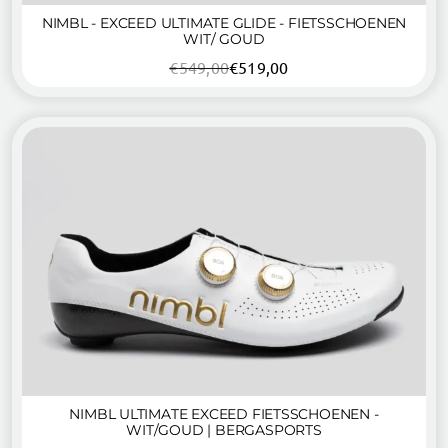
NIMBL - EXCEED ULTIMATE GLIDE - FIETSSCHOENEN
WIT/ GOUD
€
549,00
€
519,00
Oorspronkelijke
Huidige
prijs
prijs
was:
is:
€549,00.
€519,00.
NIMBL ULTIMATE EXCEED FIETSSCHOENEN -
WIT/GOUD | BERGASPORTS