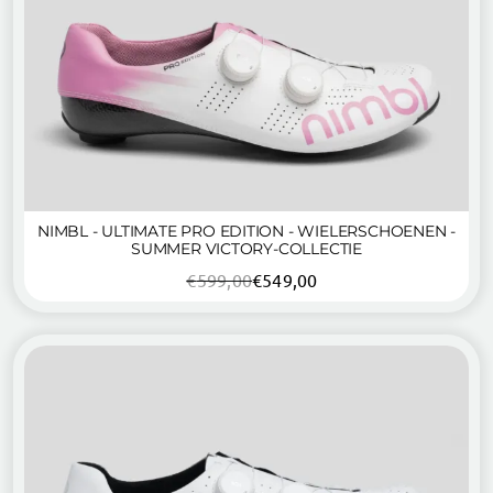
NIMBL - ULTIMATE PRO EDITION - WIELERSCHOENEN -
SUMMER VICTORY-COLLECTIE
€
599,00
€
549,00
Oorspronkelijke
Huidige
prijs
prijs
was:
is:
€599,00.
€549,00.