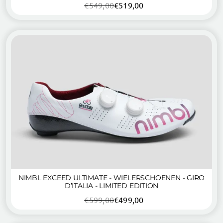
€
549,00
€
519,00
Oorspronkelijke
Huidige
prijs
prijs
was:
is:
€549,00.
€519,00.
NIMBL EXCEED ULTIMATE - WIELERSCHOENEN - GIRO
D’ITALIA - LIMITED EDITION
€
599,00
€
499,00
Oorspronkelijke
Huidige
prijs
prijs