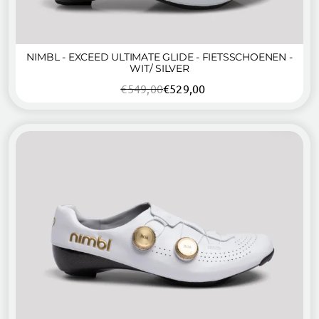
NIMBL - EXCEED ULTIMATE GLIDE - FIETSSCHOENEN -
WIT/ SILVER
€
549,00
€
529,00
Oorspronkelijke
Huidige
prijs
prijs
was:
is:
€549,00.
€529,00.