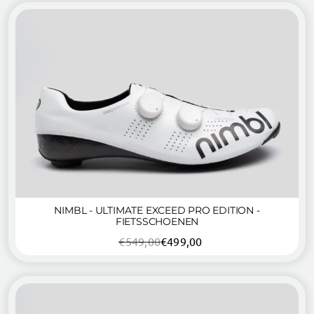
was:
is:
€599,00.
€499,00.
NIMBL - ULTIMATE EXCEED PRO EDITION -
FIETSSCHOENEN
€
549,00
€
499,00
Oorspronkelijke
Huidige
prijs
prijs
was:
is:
€549,00.
€499,00.