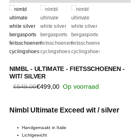
NIMBL - ULTIMATE - FIETSSCHOENEN -
WIT/ SILVER
€
549,00
€
499,00
Oorspronkelijke
Huidige
prijs
prijs
was:
is:
Nimbl Ultimate Exceed wit / silver
€549,00.
€499,00.
Handgemaakt in Italie
Lichtgewicht