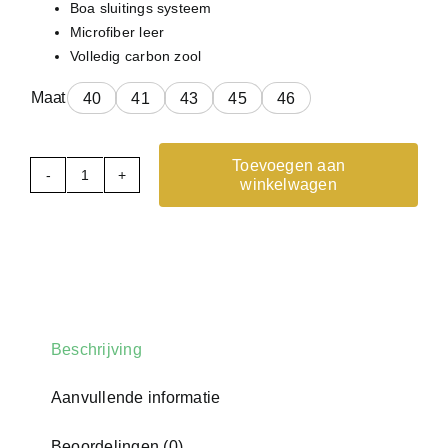
Boa sluitings systeem
Microfiber leer
Volledig carbon zool
Maat
40
41
43
45
46
Toevoegen aan
winkelwagen
Nimbl
-
Ultimate
-
fietsschoenen
-
Wit/
Beschrijving
silver
Aanvullende informatie
aantal
Beoordelingen (0)