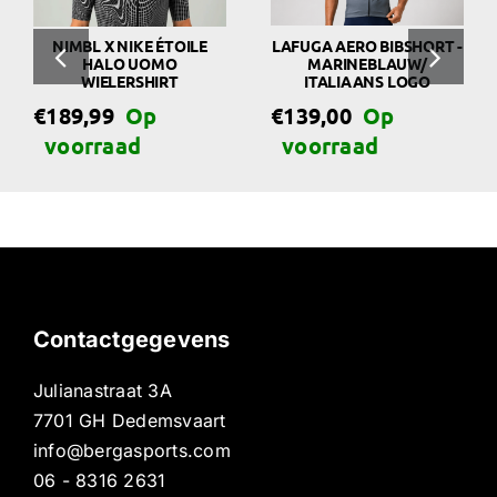
NIMBL X NIKE ÉTOILE
LAFUGA AERO BIBSHORT -
HALO UOMO
MARINEBLAUW/
WIELERSHIRT
ITALIAANS LOGO
€
189,99
€
139,00
Contactgegevens
Julianastraat 3A
7701 GH Dedemsvaart
info@bergasports.com
06 - 8316 2631