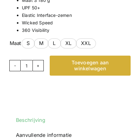
Maat S 180 g
UPF 50+
Elastic Interface-zemen
Wicked Speed
360 Visibility
Maat
S
M
L
XL
XXL
Toevoegen aan
winkelwagen
Nimbl
Ultimate
-
Uomo
Bibshort
-
Black
Beschrijving
aantal
Aanvullende informatie