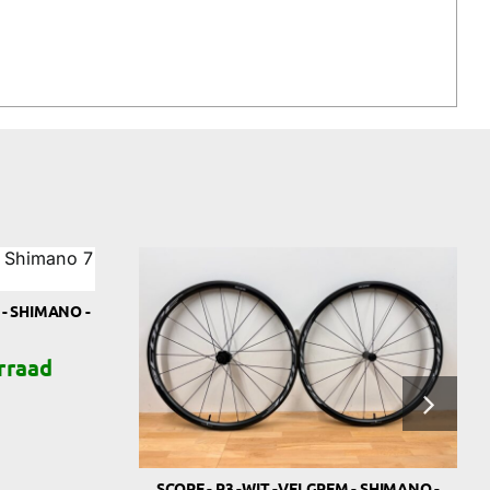
 - SHIMANO -
SCOPE - R3 -WIT -VELGREM - SHIMANO -