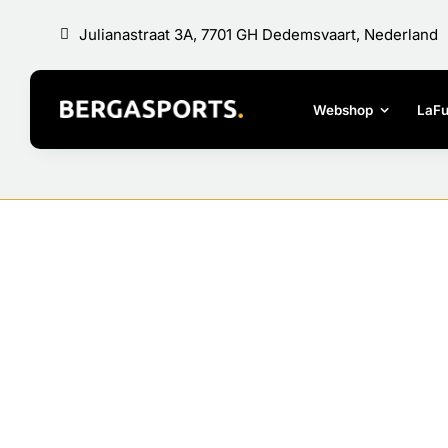
Ga
Julianastraat 3A, 7701 GH Dedemsvaart, Nederland
naar
inhoud
Webshop
LaF