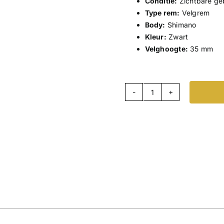
Conditie:
Zichtbare geb
Type rem:
Velgrem
Body:
Shimano
Kleur:
Zwart
Velghoogte:
35 mm
Scope
R3
-
Zwart
-
Rimbrake
-
Shimano
560
aantal