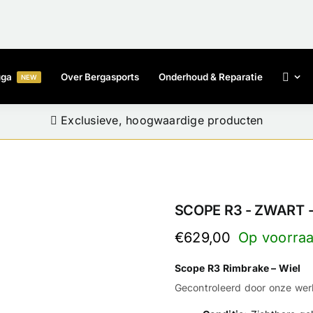
uga
Over Bergasports
Onderhoud & Reparatie
NEW
Exclusieve, hoogwaardige producten
Professionele kwaliteit voor iedereen
Professionele kwaliteit voor iedereen
Persoonlijk advies en expertise
Persoonlijk advies en expertise
SCOPE R3 - ZWART 
€
629,00
Scope R3 Rimbrake – Wiel
Gecontroleerd door onze werk