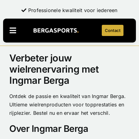
Ga
Exclusieve, hoogwaardige producten
Professionele kwaliteit voor iedereen
Professionele kwaliteit voor iedereen
Persoonlijk advies en expertise
Persoonlijk advies en expertise
naar
inhoud
Contact
Navigatie
Toggelen
Verbeter jouw
Webshop
LaFuga
NEW
wielrenervaring met
Over Bergasports
Ingmar Berga
Onderhoud & Reparatie
Account
Ontdek de passie en kwaliteit van Ingmar Berga.
Ultieme wielrenproducten voor topprestaties en
rijplezier. Bestel nu en ervaar het verschil.
Contact
Over Ingmar Berga