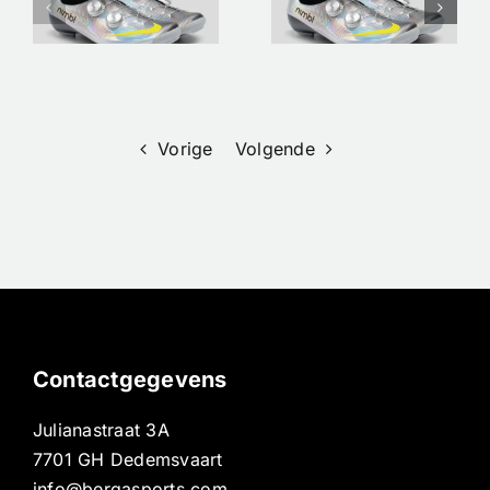
nen
fietsschoenen/kleding
Bergasports
| Pre-order
| Premium
|
nu bij
racefietsen
s
Bergasports
in
Dedemsvaar
Vorige
Volgende
Contactgegevens
Julianastraat 3A
7701 GH Dedemsvaart
info@bergasports.com