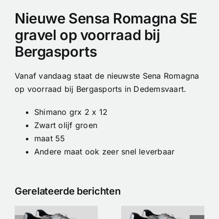
Nieuwe Sensa Romagna SE
gravel op voorraad bij
Bergasports
Vanaf vandaag staat de nieuwste Sena Romagna
op voorraad bij Bergasports in Dedemsvaart.
Shimano grx 2 x 12
Zwart olijf groen
maat 55
Andere maat ook zeer snel leverbaar
Tour de
Gerelateerde berichten
e
Nimbl x Nike
France-
Etoile
deals bij