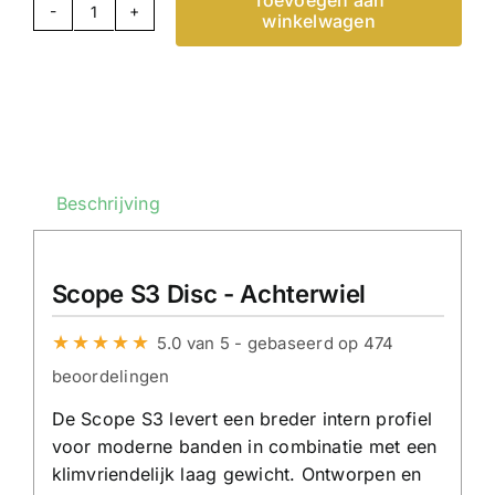
Toevoegen aan
winkelwagen
Scope
S3
-
Carbon
Achterwiel
-
Disc
Beschrijving
-
Zwart
Scope S3 Disc - Achterwiel
|
Carbon
★★★★★
5.0 van 5 - gebaseerd op 474
Racefietswielen
beoordelingen
aantal
De Scope S3 levert een breder intern profiel
voor moderne banden in combinatie met een
klimvriendelijk laag gewicht. Ontworpen en