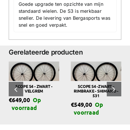
Goede upgrade ten opzichte van mijn
standaard wielen. De S3 is merkbaar
sneller. De levering van Bergasports was
snel en goed verpakt.
Gerelateerde producten
SCOPE S4 - ZWART -
SCOPE S4 -ZWART -
VELGREM
RIMBRAKE - SHIMANO -
531
€
649,00
€
549,00