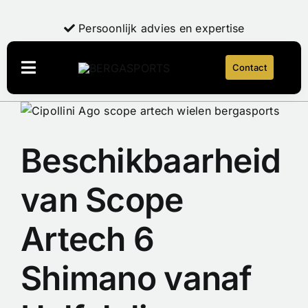
Ga
naar
Persoonlijk advies en expertise
inhoud
Contact
Navigatie
Toggelen
Bekijk
Webshop
grotere
LaFuga
NEW
afbeelding
Beschikbaarheid
Over Bergasports
van Scope
Onderhoud & Reparatie
Account
Artech 6
Contact
Shimano vanaf