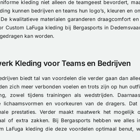
niforme kleding niet alleen de teamgeest bevordert, maar
ding kunnen bedrijven en teams hun logo’s, kleuren en on
s. De kwalitatieve materialen garanderen draagcomfort e
voor Custom LaFuga kleding bij Bergasports in Dedemsvaar
ts gedragen kan worden.
erk Kleding voor Teams en Bedrijven
ijven biedt tal van voordelen die verder gaan dan alleen
en zich meer verbonden voelen en trots zijn op hun outfi
g, zowel tijdens trainingen als wedstrijden. Daarnaa
 de lichaamsvormen en voorkeuren van de dragers. Da
ptimale prestaties. Verder maakt maatwerk het mogelijk
aal of extra zakken. Bij Bergasports hebben we alles i
 LaFuga kleding die deze voordelen optimaal benut, wa