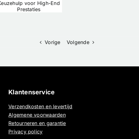
Prof Ingm
Custom Orbea
Berga Dee
Oiz XL
Zijn Ultie
Materiaalad
Vorige
Volgende
Klantenservice
Verzendkosten en levertijd
Algemene voorwaarden
Retourneren en garantie
Privacy policy