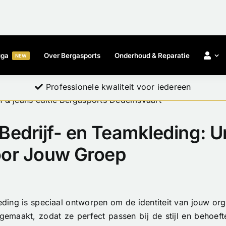
uga
Over Bergasports
Onderhoud & Reparatie
NEW
Exclusieve, hoogwaardige producten
Professionele kwaliteit voor iedereen
Professionele kwaliteit voor iedereen
Persoonlijk advies en expertise
Persoonlijk advies en expertise
edrijf- en Teamkleding: U
oor Jouw Groep
ding is speciaal ontworpen om de identiteit van jouw orga
gemaakt, zodat ze perfect passen bij de stijl en behoeft