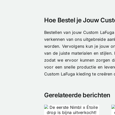
Hoe Bestel je Jouw Cust
Bestellen van jouw Custom LaFuga 
verkennen van ons uitgebreide aanb
worden. Vervolgens kun je jouw on
van de juiste materialen en stijle
zodat we ervoor kunnen zorgen dat 
voor een snelle productie en leve
Custom LaFuga kleding te creëren d
Gerelateerde berichten
Tubeless of
De eerste
Clincher op de
imbl x Étoile
Racefiets: De
drop is bijna