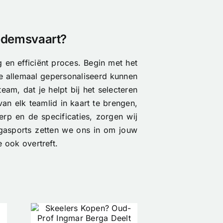
Dedemsvaart?
en efficiënt proces. Begin met het
ie allemaal gepersonaliseerd kunnen
m, dat je helpt bij het selecteren
an elk teamlid in kaart te brengen,
erp en de specificaties, zorgen wij
rgasports zetten we ons in om jouw
 ook overtreft.
Tu
De eerste
s
Clin
Nimbl x Étoile
ud-
Rac
drop is bijna