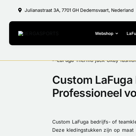
Ga
Julianastraat 3A, 7701 GH Dedemsvaart, Nederland
naar
inhoud
Webshop
LaF
Bekijk
grotere
afbeelding
Custom LaFuga B
Professioneel v
Custom LaFuga bedrijfs- of teamkle
Deze kledingstukken zijn op maat 