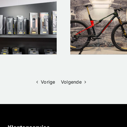
Skeeler
Nieuw op
Kopen? O
voorraad –
Prof Ingm
Custom Orbea
Berga Dee
Oiz XL
Zijn Ultie
Materiaalad
Vorige
Volgende