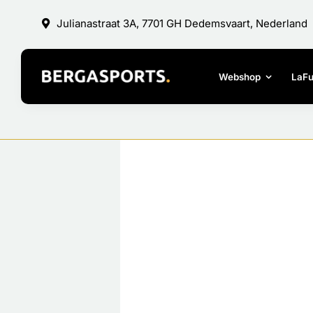
Ga
Julianastraat 3A, 7701 GH Dedemsvaart, Nederland
naar
inhoud
Webshop
LaF
Bekijk
grotere
afbeelding