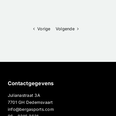
iedereen
expertise
Vorige
Volgende
Contactgegevens
Julianastraat 3A
7701 GH Dedemsvaart
info@bergasports.com