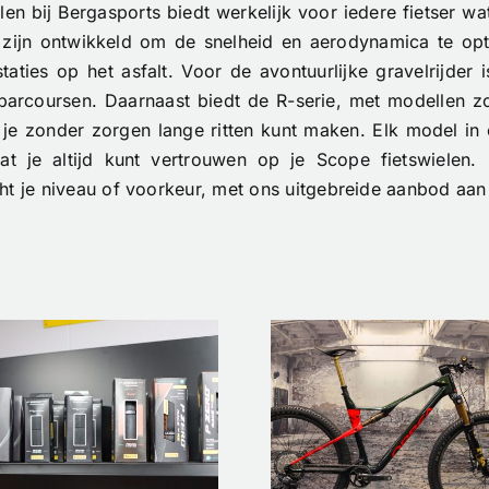
en bij Bergasports biedt werkelijk voor iedere fietser wat
zijn ontwikkeld om de snelheid en aerodynamica te opti
aties op het asfalt. Voor de avontuurlijke gravelrijder 
ke parcoursen. Daarnaast biedt de R-serie, met modellen 
je zonder zorgen lange ritten kunt maken. Elk model in 
dat je altijd kunt vertrouwen op je Scope fietswielen.
ht je niveau of voorkeur, met ons uitgebreide aanbod aan
Skeeler
Nieuw op
Kopen? O
voorraad –
Prof Ingm
Custom Orbea
Berga Dee