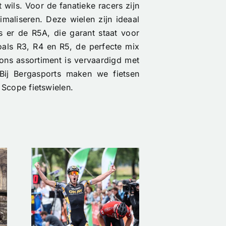
 wils. Voor de fanatieke racers zijn
maliseren. Deze wielen zijn ideaal
is er de R5A, die garant staat voor
zoals R3, R4 en R5, de perfecte mix
ons assortiment is vervaardigd met
 Bij Bergasports maken we fietsen
 Scope fietswielen.
Tu
s
De eerste
Clin
ud-
Nimbl x Étoile
Rac
ar
drop is bijna
lt
uitverkocht!
Ke