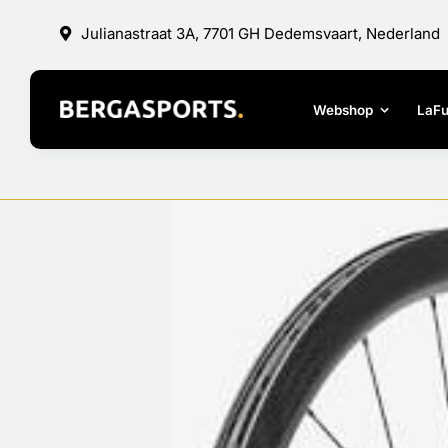
Ga
Julianastraat 3A, 7701 GH Dedemsvaart, Nederland
naar
inhoud
Webshop
LaF
Bekijk
grotere
afbeelding