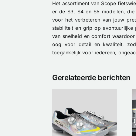
Het assortiment van Scope fietswiel
er de S3, S4 en S5 modellen, die 
voor het verbeteren van jouw prest
stabiliteit en grip op avontuurlij
van snelheid en comfort waardoor 
oog voor detail en kwaliteit, zo
toegankelijk voor iedereen, ongeac
Gerelateerde berichten
Tubeless of
De eerste
Clincher op de
imbl x Étoile
Racefiets: De
drop is bijna
Ultieme
uitverkocht!
Keuzehulp