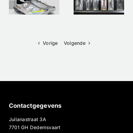
p
Racefiets:
voorraad –
De Ultieme
Custom
!
Keuzehulp
Orbea Oiz
voor High-
XL
End
Prestaties
Vorige
Volgende
Contactgegevens
Julianastraat 3A
7701 GH Dedemsvaart