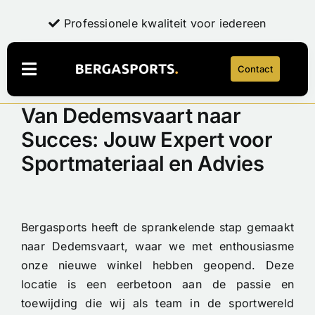
Ga
Exclusieve, hoogwaardige producten
Professionele kwaliteit voor iedereen
Professionele kwaliteit voor iedereen
Persoonlijk advies en expertise
Persoonlijk advies en expertise
naar
inhoud
Contact
Navigatie
Toggelen
Van Dedemsvaart naar
Webshop
Succes: Jouw Expert voor
LaFuga
NEW
Sportmateriaal en Advies
Over Bergasports
Onderhoud & Reparatie
Account
Bergasports heeft de sprankelende stap gemaakt
naar Dedemsvaart, waar we met enthousiasme
Contact
onze nieuwe winkel hebben geopend. Deze
locatie is een eerbetoon aan de passie en
toewijding die wij als team in de sportwereld