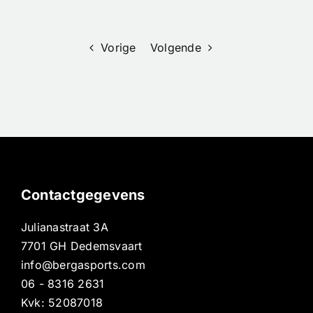
voor High-
XL
End
Prestaties
Vorige
Volgende
Contactgegevens
Julianastraat 3A
7701 GH Dedemsvaart
info@bergasports.com
06 - 8316 2631
Kvk: 52087018