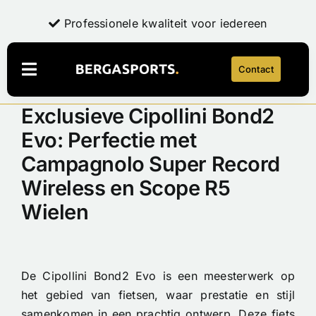
Ga
Exclusieve, hoogwaardige producten
Professionele kwaliteit voor iedereen
Professionele kwaliteit voor iedereen
Persoonlijk advies en expertise
Persoonlijk advies en expertise
naar
inhoud
Contact
Navigatie
Toggelen
Exclusieve Cipollini Bond2
Webshop
Evo: Perfectie met
LaFuga
NEW
Campagnolo Super Record
Over Bergasports
Wireless en Scope R5
Onderhoud & Reparatie
Wielen
Account
Contact
De Cipollini Bond2 Evo is een meesterwerk op
het gebied van fietsen, waar prestatie en stijl
samenkomen in een prachtig ontwerp. Deze fiets