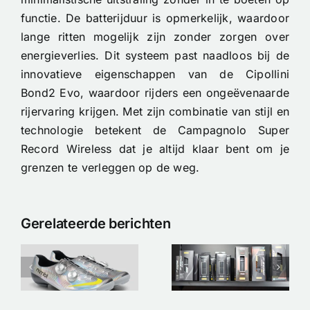
functie. De batterijduur is opmerkelijk, waardoor
lange ritten mogelijk zijn zonder zorgen over
energieverlies. Dit systeem past naadloos bij de
innovatieve eigenschappen van de Cipollini
Bond2 Evo, waardoor rijders een ongeëvenaarde
rijervaring krijgen. Met zijn combinatie van stijl en
technologie betekent de Campagnolo Super
Record Wireless dat je altijd klaar bent om je
grenzen te verleggen op de weg.
Tubeless of
Gerelateerde berichten
Clincher op
de
Nieuw op
p
Racefiets:
voorraad –
De Ultieme
Custom
!
Keuzehulp
Orbea Oiz