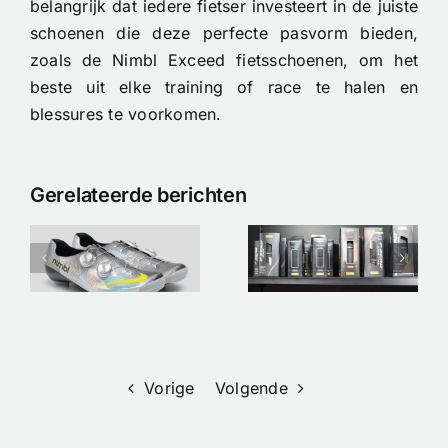
belangrijk dat iedere fietser investeert in de juiste
schoenen die deze perfecte pasvorm bieden,
zoals de Nimbl Exceed fietsschoenen, om het
beste uit elke training of race te halen en
blessures te voorkomen.
Tubeless of
Gerelateerde berichten
Clincher op
de
Nieuw op
p
Racefiets:
voorraad –
De Ultieme
Custom
!
Keuzehulp
Orbea Oiz
voor High-
XL
End
Prestaties
Vorige
Volgende