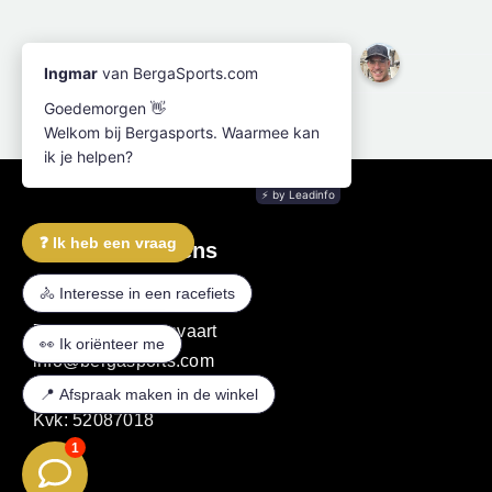
voor High-End
uwe nu
Prestaties
Contactgegevens
Julianastraat 3A
7701 GH Dedemsvaart
info@bergasports.com
06 - 8316 2631
Kvk: 52087018