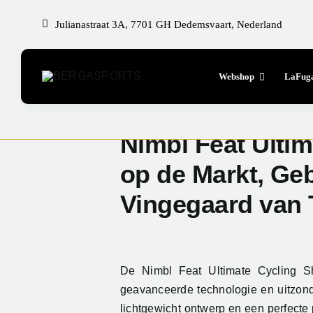
Ga
Julianastraat 3A, 7701 GH Dedemsvaart, Nederland
naar
inhoud
Webshop
LaFug
Nimbl Feat Ulti
op de Markt, Ge
Vingegaard van
De Nimbl Feat Ultimate Cycling S
geavanceerde technologie en uitzonde
lichtgewicht ontwerp en een perfecte