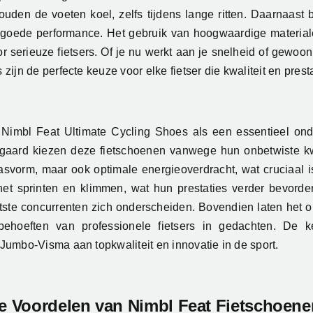
en de voeten koel, zelfs tijdens lange ritten. Daarnaast b
een goede performance. Het gebruik van hoogwaardige materi
 serieuze fietsers. Of je nu werkt aan je snelheid of gewoon 
ijn de perfecte keuze voor elke fietser die kwaliteit en prest
imbl Feat Ultimate Cycling Shoes als een essentieel onder
gaard kiezen deze fietschoenen vanwege hun onbetwiste kwa
asvorm, maar ook optimale energieoverdracht, wat cruciaal is 
 het sprinten en klimmen, wat hun prestaties verder bevorde
ootste concurrenten zich onderscheiden. Bovendien laten het 
ehoeften van professionele fietsers in gedachten. De 
Jumbo-Visma aan topkwaliteit en innovatie in de sport.
 Voordelen van Nimbl Feat Fietschoene