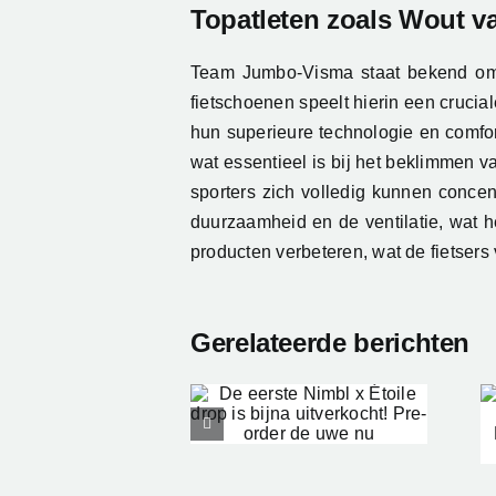
Topatleten zoals Wout v
Team Jumbo-Visma staat bekend om 
fietschoenen speelt hierin een cruci
hun superieure technologie en comfor
wat essentieel is bij het beklimmen 
sporters zich volledig kunnen concen
duurzaamheid en de ventilatie, wat he
producten verbeteren, wat de fietsers
Gerelateerde berichten
Tubeless of
De eerste
Clincher op de
imbl x Étoile
Racefiets: De
drop is bijna
Ultieme
uitverkocht!
Keuzehulp
Pre-order de