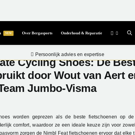
a
Over Bergasports
Onderhoud & Reparatie
NEW
Persoonlijk advies en expertise
mate Cycling Shoes: De Bes
bruikt door Wout van Aert 
 Team Jumbo-Visma
hoes worden geprezen als de beste fietschoenen op d
rlijk comfort, waardoor ze een ideale keuze zijn voor zowe
 pasvorm zorgen de Nimbl Feat fietschoenen ervoor dat elke tr