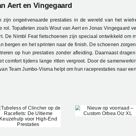
an Aert en Vingegaard
zijn ongeëvenaarde prestaties in de wereld van het wielr
ale rol. Topatleten zoals Wout van Aert en Jonas Vingegaar
t. De Nimbl Feat fietschoenen zijn speciaal ontwikkeld om 
van bergen en het sprinten naar de finish. De schoenen zorge
treren op hun prestaties zonder afleiding. Daarnaast dragen
t comfort tijdens lange ritten vergroot. Door de samenwerking
 van Team Jumbo-Visma helpt om hun raceprestaties naar een h
Skeeler
Nieuw op
Kopen? O
voorraad –
Prof Ingm
Custom Orbea
Berga Dee
Oiz XL
Zijn Ultie